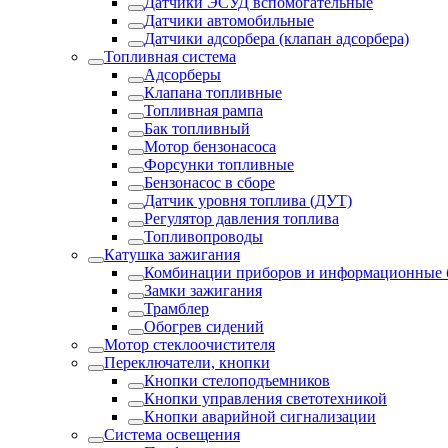
Датчики ЭСУД вспомогательные
Датчики автомобильные
Датчики адсорбера (клапан адсорбера)
Топливная система
Адсорберы
Клапана топливные
Топливная рампа
Бак топливный
Мотор бензонасоса
Форсунки топливные
Бензонасос в сборе
Датчик уровня топлива (ДУТ)
Регулятор давления топлива
Топливопроводы
Катушка зажигания
Комбинации приборов и информационные 
Замки зажигания
Трамблер
Обогрев сидений
Мотор стеклоочистителя
Переключатели, кнопки
Кнопки стелоподъемников
Кнопки управления светотехникой
Кнопки аварийной сигнализации
Система освещения