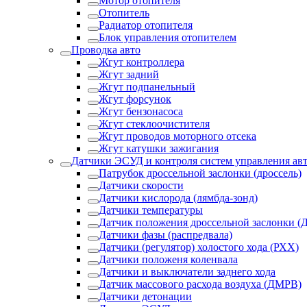
Мотор отопителя
Отопитель
Радиатор отопителя
Блок управления отопителем
Проводка авто
Жгут контроллера
Жгут задний
Жгут подпанельный
Жгут форсунок
Жгут бензонасоса
Жгут стеклоочистителя
Жгут проводов моторного отсека
Жгут катушки зажигания
Датчики ЭСУД и контроля систем управления ав
Патрубок дроссельной заслонки (дроссель)
Датчики скорости
Датчики кислорода (лямбда-зонд)
Датчики температуры
Датчик положения дроссельной заслонки (
Датчики фазы (распредвала)
Датчики (регулятор) холостого хода (РХХ)
Датчики положеня коленвала
Датчики и выключатели заднего хода
Датчик массового расхода воздуха (ДМРВ)
Датчики детонации