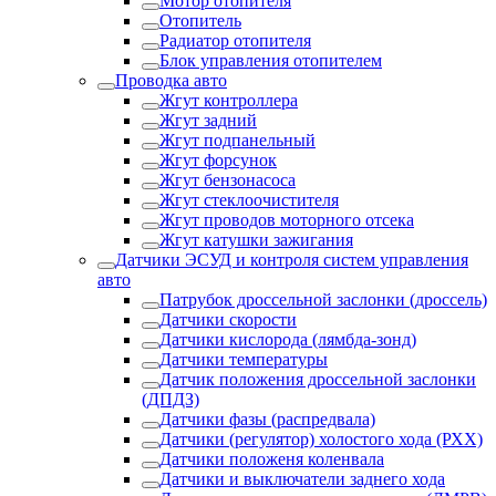
Мотор отопителя
Отопитель
Радиатор отопителя
Блок управления отопителем
Проводка авто
Жгут контроллера
Жгут задний
Жгут подпанельный
Жгут форсунок
Жгут бензонасоса
Жгут стеклоочистителя
Жгут проводов моторного отсека
Жгут катушки зажигания
Датчики ЭСУД и контроля систем управления
авто
Патрубок дроссельной заслонки (дроссель)
Датчики скорости
Датчики кислорода (лямбда-зонд)
Датчики температуры
Датчик положения дроссельной заслонки
(ДПДЗ)
Датчики фазы (распредвала)
Датчики (регулятор) холостого хода (РХХ)
Датчики положеня коленвала
Датчики и выключатели заднего хода