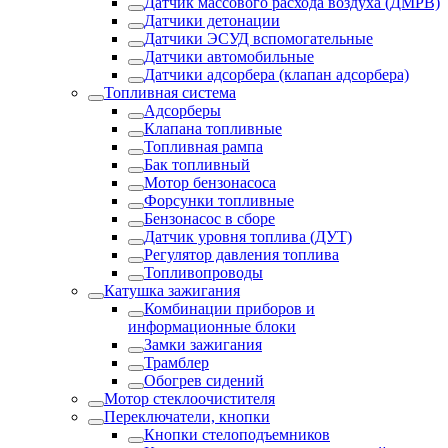
Датчик массового расхода воздуха (ДМРВ)
Датчики детонации
Датчики ЭСУД вспомогательные
Датчики автомобильные
Датчики адсорбера (клапан адсорбера)
Топливная система
Адсорберы
Клапана топливные
Топливная рампа
Бак топливный
Мотор бензонасоса
Форсунки топливные
Бензонасос в сборе
Датчик уровня топлива (ДУТ)
Регулятор давления топлива
Топливопроводы
Катушка зажигания
Комбинации приборов и
информационные блоки
Замки зажигания
Трамблер
Обогрев сидений
Мотор стеклоочистителя
Переключатели, кнопки
Кнопки стелоподъемников