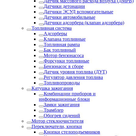
Датчик массового расхода воздуха (ДМРВ)
Датчики детонации
Датчики ЭСУД вспомогательные
Датчики автомобильные
Датчики адсорбера (клапан адсорбера)
Топливная система
Адсорберы
Клапана топливные
Топливная рампа
Бак топливный
Мотор бензонасоса
Форсунки топливные
Бензонасос в сборе
Датчик уровня топлива (ДУТ)
Регулятор давления топлива
Топливопроводы
Катушка зажигания
Комбинации приборов и
информационные блоки
Замки зажигания
Трамблер
Обогрев сидений
Мотор стеклоочистителя
Переключатели, кнопки
Кнопки стелоподъемников