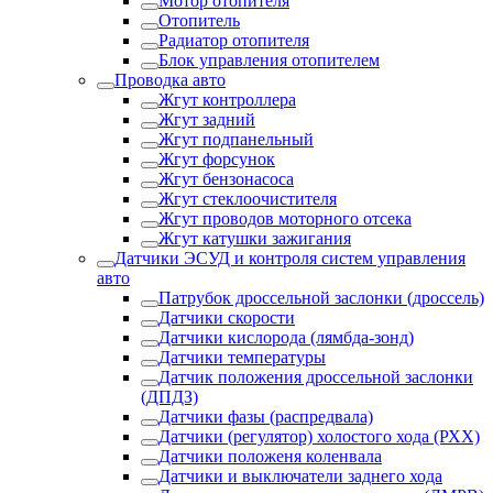
Мотор отопителя
Отопитель
Радиатор отопителя
Блок управления отопителем
Проводка авто
Жгут контроллера
Жгут задний
Жгут подпанельный
Жгут форсунок
Жгут бензонасоса
Жгут стеклоочистителя
Жгут проводов моторного отсека
Жгут катушки зажигания
Датчики ЭСУД и контроля систем управления
авто
Патрубок дроссельной заслонки (дроссель)
Датчики скорости
Датчики кислорода (лямбда-зонд)
Датчики температуры
Датчик положения дроссельной заслонки
(ДПДЗ)
Датчики фазы (распредвала)
Датчики (регулятор) холостого хода (РХХ)
Датчики положеня коленвала
Датчики и выключатели заднего хода