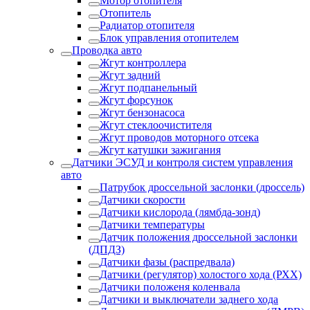
Мотор отопителя
Отопитель
Радиатор отопителя
Блок управления отопителем
Проводка авто
Жгут контроллера
Жгут задний
Жгут подпанельный
Жгут форсунок
Жгут бензонасоса
Жгут стеклоочистителя
Жгут проводов моторного отсека
Жгут катушки зажигания
Датчики ЭСУД и контроля систем управления
авто
Патрубок дроссельной заслонки (дроссель)
Датчики скорости
Датчики кислорода (лямбда-зонд)
Датчики температуры
Датчик положения дроссельной заслонки
(ДПДЗ)
Датчики фазы (распредвала)
Датчики (регулятор) холостого хода (РХХ)
Датчики положеня коленвала
Датчики и выключатели заднего хода