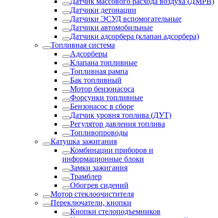
Датчик массового расхода воздуха (ДМРВ)
Датчики детонации
Датчики ЭСУД вспомогательные
Датчики автомобильные
Датчики адсорбера (клапан адсорбера)
Топливная система
Адсорберы
Клапана топливные
Топливная рампа
Бак топливный
Мотор бензонасоса
Форсунки топливные
Бензонасос в сборе
Датчик уровня топлива (ДУТ)
Регулятор давления топлива
Топливопроводы
Катушка зажигания
Комбинации приборов и
информационные блоки
Замки зажигания
Трамблер
Обогрев сидений
Мотор стеклоочистителя
Переключатели, кнопки
Кнопки стелоподъемников