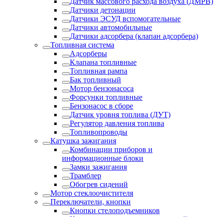
Датчик массового расхода воздуха (ДМРВ)
Датчики детонации
Датчики ЭСУД вспомогательные
Датчики автомобильные
Датчики адсорбера (клапан адсорбера)
Топливная система
Адсорберы
Клапана топливные
Топливная рампа
Бак топливный
Мотор бензонасоса
Форсунки топливные
Бензонасос в сборе
Датчик уровня топлива (ДУТ)
Регулятор давления топлива
Топливопроводы
Катушка зажигания
Комбинации приборов и
информационные блоки
Замки зажигания
Трамблер
Обогрев сидений
Мотор стеклоочистителя
Переключатели, кнопки
Кнопки стелоподъемников