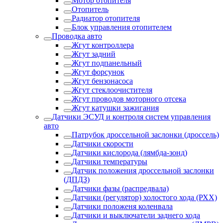
Мотор отопителя
Отопитель
Радиатор отопителя
Блок управления отопителем
Проводка авто
Жгут контроллера
Жгут задний
Жгут подпанельный
Жгут форсунок
Жгут бензонасоса
Жгут стеклоочистителя
Жгут проводов моторного отсека
Жгут катушки зажигания
Датчики ЭСУД и контроля систем управления
авто
Патрубок дроссельной заслонки (дроссель)
Датчики скорости
Датчики кислорода (лямбда-зонд)
Датчики температуры
Датчик положения дроссельной заслонки
(ДПДЗ)
Датчики фазы (распредвала)
Датчики (регулятор) холостого хода (РХХ)
Датчики положеня коленвала
Датчики и выключатели заднего хода