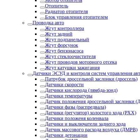
Мотор отопителя
Отопитель
Радиатор отопителя
Блок управления отопителем
Проводка авто
Жгут контроллера
Жгут задний
Жгут подпанельный
Жгут форсунок
Жгут бензонасоса
Жгут стеклоочистителя
Жгут проводов моторного отсека
Жгут катушки зажигания
Датчики ЭСУД и контроля систем управления ав
Патрубок дроссельной заслонки (дроссель)
Датчики скорости
Датчики кислорода (лямбда-зонд)
Датчики температуры
Датчик положения дроссельной заслонки (
Датчики фазы (распредвала)
Датчики (регулятор) холостого хода (РХХ)
Датчики положеня коленвала
Датчики и выключатели заднего хода
Датчик массового расхода воздуха (ДМРВ)
Датчики детонации