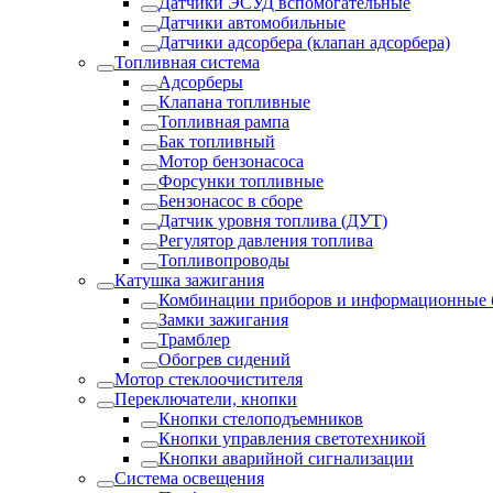
Датчики ЭСУД вспомогательные
Датчики автомобильные
Датчики адсорбера (клапан адсорбера)
Топливная система
Адсорберы
Клапана топливные
Топливная рампа
Бак топливный
Мотор бензонасоса
Форсунки топливные
Бензонасос в сборе
Датчик уровня топлива (ДУТ)
Регулятор давления топлива
Топливопроводы
Катушка зажигания
Комбинации приборов и информационные 
Замки зажигания
Трамблер
Обогрев сидений
Мотор стеклоочистителя
Переключатели, кнопки
Кнопки стелоподъемников
Кнопки управления светотехникой
Кнопки аварийной сигнализации
Система освещения