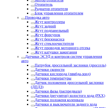
Мотор отопителя
Отопитель
Радиатор отопителя
Блок управления отопителем
Проводка авто
Жгут контроллера
Жгут задний
Жгут подпанельный
Жгут форсунок
Жгут бензонасоса
Жгут стеклоочистителя
Жгут проводов моторного отсека
Жгут катушки зажигания
Датчики ЭСУД и контроля систем управления
авто
Патрубок дроссельной заслонки (дроссель)
Датчики скорости
Датчики кислорода (лямбда-зонд)
Датчики температуры
Датчик положения дроссельной заслонки
(ДПДЗ)
Датчики фазы (распредвала)
Датчики (регулятор) холостого хода (РХХ)
Датчики положеня коленвала
Датчики и выключатели заднего хода