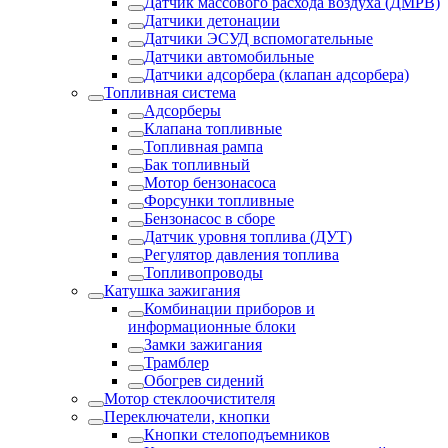
Датчик массового расхода воздуха (ДМРВ)
Датчики детонации
Датчики ЭСУД вспомогательные
Датчики автомобильные
Датчики адсорбера (клапан адсорбера)
Топливная система
Адсорберы
Клапана топливные
Топливная рампа
Бак топливный
Мотор бензонасоса
Форсунки топливные
Бензонасос в сборе
Датчик уровня топлива (ДУТ)
Регулятор давления топлива
Топливопроводы
Катушка зажигания
Комбинации приборов и
информационные блоки
Замки зажигания
Трамблер
Обогрев сидений
Мотор стеклоочистителя
Переключатели, кнопки
Кнопки стелоподъемников