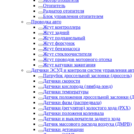
Мотор отопителя
Отопитель
Радиатор отопителя
Блок управления отопителем
Проводка авто
Жгут контроллера
Жгут задний
Жгут подпанельный
Жгут форсунок
Жгут бензонасоса
Жгут стеклоочистителя
Жгут проводов моторного отсека
Жгут катушки зажигания
Датчики ЭСУД и контроля систем управления ав
Патрубок дроссельной заслонки (дроссель)
Датчики скорости
Датчики кислорода (лямбда-зонд)
Датчики температуры
Датчик положения дроссельной заслонки (
Датчики фазы (распредвала)
Датчики (регулятор) холостого хода (РХХ)
Датчики положеня коленвала
Датчики и выключатели заднего хода
Датчик массового расхода воздуха (ДМРВ)
Датчики детонации