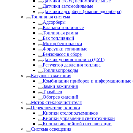
Датчики ЭСУД вспомогательные
Датчики автомобильные
Датчики адсорбера (клапан адсорбера)
Топливная система
Адсорберы
Клапана топливные
Топливная рампа
Бак топливный
Мотор бензонасоса
Форсунки топливные
Бензонасос в сборе
Датчик уровня топлива (ДУТ)
Регулятор давления топлива
Топливопроводы
Катушка зажигания
Комбинации приборов и информационные 
Замки зажигания
Трамблер
Обогрев сидений
Мотор стеклоочистителя
Переключатели, кнопки
Кнопки стелоподъемников
Кнопки управления светотехникой
Кнопки аварийной сигнализации
Система освещения