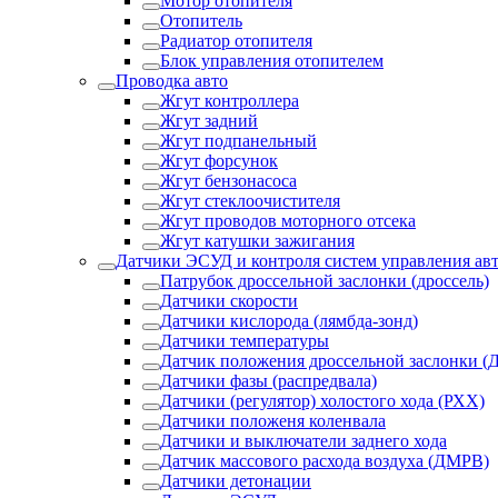
Мотор отопителя
Отопитель
Радиатор отопителя
Блок управления отопителем
Проводка авто
Жгут контроллера
Жгут задний
Жгут подпанельный
Жгут форсунок
Жгут бензонасоса
Жгут стеклоочистителя
Жгут проводов моторного отсека
Жгут катушки зажигания
Датчики ЭСУД и контроля систем управления ав
Патрубок дроссельной заслонки (дроссель)
Датчики скорости
Датчики кислорода (лямбда-зонд)
Датчики температуры
Датчик положения дроссельной заслонки (
Датчики фазы (распредвала)
Датчики (регулятор) холостого хода (РХХ)
Датчики положеня коленвала
Датчики и выключатели заднего хода
Датчик массового расхода воздуха (ДМРВ)
Датчики детонации