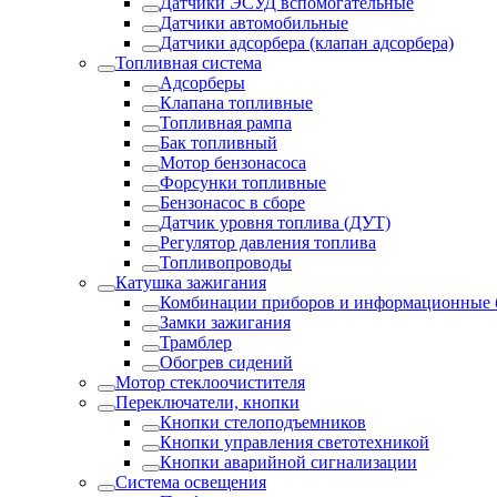
Датчики ЭСУД вспомогательные
Датчики автомобильные
Датчики адсорбера (клапан адсорбера)
Топливная система
Адсорберы
Клапана топливные
Топливная рампа
Бак топливный
Мотор бензонасоса
Форсунки топливные
Бензонасос в сборе
Датчик уровня топлива (ДУТ)
Регулятор давления топлива
Топливопроводы
Катушка зажигания
Комбинации приборов и информационные 
Замки зажигания
Трамблер
Обогрев сидений
Мотор стеклоочистителя
Переключатели, кнопки
Кнопки стелоподъемников
Кнопки управления светотехникой
Кнопки аварийной сигнализации
Система освещения