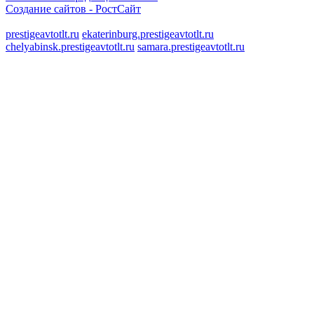
Создание сайтов -
РостСайт
prestigeavtotlt.ru
ekaterinburg.prestigeavtotlt.ru
chelyabinsk.prestigeavtotlt.ru
samara.prestigeavtotlt.ru