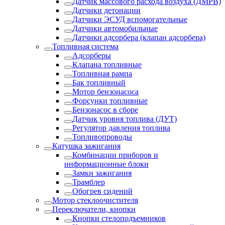
Датчик массового расхода воздуха (ДМРВ)
Датчики детонации
Датчики ЭСУД вспомогательные
Датчики автомобильные
Датчики адсорбера (клапан адсорбера)
Топливная система
Адсорберы
Клапана топливные
Топливная рампа
Бак топливный
Мотор бензонасоса
Форсунки топливные
Бензонасос в сборе
Датчик уровня топлива (ДУТ)
Регулятор давления топлива
Топливопроводы
Катушка зажигания
Комбинации приборов и
информационные блоки
Замки зажигания
Трамблер
Обогрев сидений
Мотор стеклоочистителя
Переключатели, кнопки
Кнопки стелоподъемников