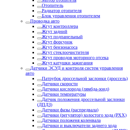
Мотор отопителя
Отопитель
Радиатор отопителя
Блок управления отопителем
Проводка авто
Жгут контроллера
Жгут задний
Жгут подпанельный
Жгут форсунок
Жгут бензонасоса
Жгут стеклоочистителя
Жгут проводов моторного отсека
Жгут катушки зажигания
Датчики ЭСУД и контроля систем управления
авто
Патрубок дроссельной заслонки (дроссель)
Датчики скорости
Датчики кислорода (лямбда-зонд)
Датчики температуры
Датчик положения дроссельной заслонки
(ДПДЗ)
Датчики фазы (распредвала)
Датчики (регулятор) холостого хода (РХХ)
Датчики положеня коленвала
Датчики и выключатели заднего хода