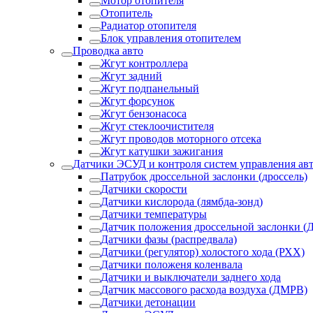
Мотор отопителя
Отопитель
Радиатор отопителя
Блок управления отопителем
Проводка авто
Жгут контроллера
Жгут задний
Жгут подпанельный
Жгут форсунок
Жгут бензонасоса
Жгут стеклоочистителя
Жгут проводов моторного отсека
Жгут катушки зажигания
Датчики ЭСУД и контроля систем управления ав
Патрубок дроссельной заслонки (дроссель)
Датчики скорости
Датчики кислорода (лямбда-зонд)
Датчики температуры
Датчик положения дроссельной заслонки (
Датчики фазы (распредвала)
Датчики (регулятор) холостого хода (РХХ)
Датчики положеня коленвала
Датчики и выключатели заднего хода
Датчик массового расхода воздуха (ДМРВ)
Датчики детонации