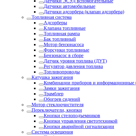
Датчики ЭСУД вспомогательные
Датчики автомобильные
Датчики адсорбера (клапан адсорбера)
Топливная система
Адсорберы
Клапана топливные
Топливная рампа
Бак топливный
Мотор бензонасоса
Форсунки топливные
Бензонасос в сборе
Датчик уровня топлива (ДУТ)
Регулятор давления топлива
Топливопроводы
Катушка зажигания
Комбинации приборов и информационные 
Замки зажигания
Трамблер
Обогрев сидений
Мотор стеклоочистителя
Переключатели, кнопки
Кнопки стелоподъемников
Кнопки управления светотехникой
Кнопки аварийной сигнализации
Система освещения