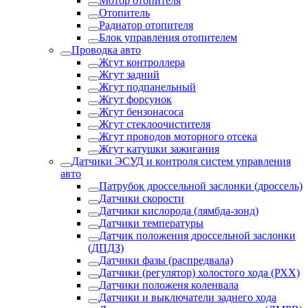
Мотор отопителя
Отопитель
Радиатор отопителя
Блок управления отопителем
Проводка авто
Жгут контроллера
Жгут задний
Жгут подпанельный
Жгут форсунок
Жгут бензонасоса
Жгут стеклоочистителя
Жгут проводов моторного отсека
Жгут катушки зажигания
Датчики ЭСУД и контроля систем управления
авто
Патрубок дроссельной заслонки (дроссель)
Датчики скорости
Датчики кислорода (лямбда-зонд)
Датчики температуры
Датчик положения дроссельной заслонки
(ДПДЗ)
Датчики фазы (распредвала)
Датчики (регулятор) холостого хода (РХХ)
Датчики положеня коленвала
Датчики и выключатели заднего хода