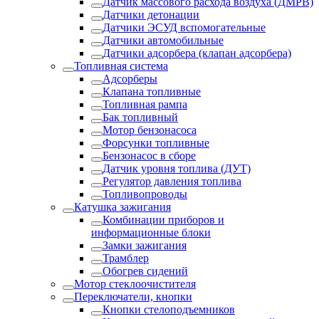
Датчик массового расхода воздуха (ДМРВ)
Датчики детонации
Датчики ЭСУД вспомогательные
Датчики автомобильные
Датчики адсорбера (клапан адсорбера)
Топливная система
Адсорберы
Клапана топливные
Топливная рампа
Бак топливный
Мотор бензонасоса
Форсунки топливные
Бензонасос в сборе
Датчик уровня топлива (ДУТ)
Регулятор давления топлива
Топливопроводы
Катушка зажигания
Комбинации приборов и
информационные блоки
Замки зажигания
Трамблер
Обогрев сидений
Мотор стеклоочистителя
Переключатели, кнопки
Кнопки стелоподъемников